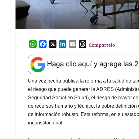
W
F
X
L
E
T
Compártelo
h
a
i
m
h
a
c
n
a
r
t
e
k
i
e
s
b
e
l
a
A
o
d
d
Una vez hecha pública la reforma a la salud no tard
p
o
I
s
el riesgo que puede generar la ADRES (Administr
p
k
n
Seguridad Social en Salud), el riesgo de mayor corr
de recursos humano y técnico, la pobre definición d
de información robusto. Esta reforma, en su estado
inconstitucional.