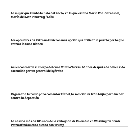
La mujer que tumbó la lista del Pacto, en la que estaba María Fda. Carrascal,
María del Mar Pizarro y “Lalis
Los opositores de Petro no tuvieron más opción que criticar la puerta por la que
entró a la Casa Blanca
Así encontraron el cuerpo del cura Camilo Torres, 60 años después de haber sido
escondido por un general del Ejército
Regresar a la radio para comentar fútbol, la solución de Iván Mejía para luchar
contra la depresión
La casona más de 100 años de la embajada de Colombia en Washington donde
Petro afinó su cara a cara con Trump