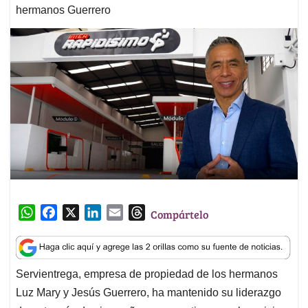
hermanos Guerrero
W
F
X
L
E
T
Compártelo
h
a
i
m
h
a
c
n
a
r
t
e
k
i
e
Servientrega, empresa de propiedad de los hermanos
s
b
e
l
a
Luz Mary y Jesús Guerrero, ha mantenido su liderazgo
A
o
d
d