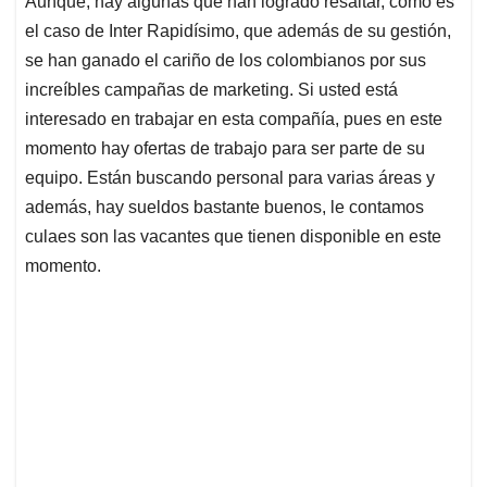
p
o
I
s
Aunque, hay algunas que han logrado resaltar, como es
p
k
n
el caso de Inter Rapidísimo, que además de su gestión,
se han ganado el cariño de los colombianos por sus
increíbles campañas de marketing. Si usted está
interesado en trabajar en esta compañía, pues en este
momento hay ofertas de trabajo para ser parte de su
equipo. Están buscando personal para varias áreas y
además, hay sueldos bastante buenos, le contamos
culaes son las vacantes que tienen disponible en este
momento.