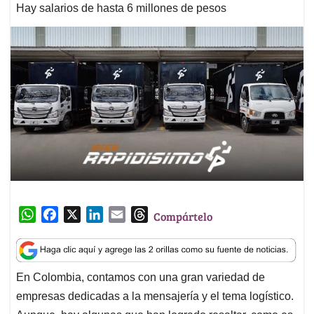
Hay salarios de hasta 6 millones de pesos
W
F
X
L
E
T
Compártelo
h
a
i
m
h
a
c
n
a
r
t
e
k
i
e
En Colombia, contamos con una gran variedad de
s
b
e
l
a
empresas dedicadas a la mensajería y el tema logístico.
A
o
d
d