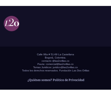
Calle 98a # 51-69 La Castellana
Bogotá, Colombia.
contacto @las2orillas.co
Pauta:
comercial@las2orillas.co
Temas Juridicos:
juridico@las2orillas.co
Todos los derechos reservados. Fundación Las Dos Orillas
¿Quiénes somos?
Política de Privacidad