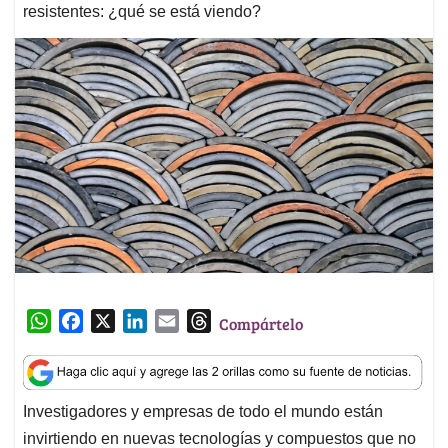
resistentes: ¿qué se está viendo?
W
F
X
L
E
T
Compártelo
h
a
i
m
h
a
c
n
a
r
t
e
k
i
e
Investigadores y empresas de todo el mundo están
s
b
e
l
a
invirtiendo en nuevas tecnologías y compuestos que no
A
o
d
d