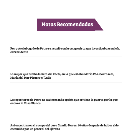
Notas Recomendadas
Por qué el abogado de Petro se reunió con la congresista que investigaba a su jefe,
el Presidente
La mujer que tumbó la lista del Pacto, en la que estaba María Fda. Carrascal,
María del Mar Pizarro y “Lalis
Los opositores de Petro no tuvieron más opción que criticar la puerta por la que
entró a la Casa Blanca
Así encontraron el cuerpo del cura Camilo Torres, 60 años después de haber sido
escondido por un general del Ejército