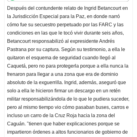
t
e
k
i
e
Después del contundente relato de Ingrid Betancourt en
s
b
e
l
a
la Jurisdicción Especial para la Paz, en donde narró
A
o
d
d
p
o
I
s
cómo fue su secuestro perpetuado por las FARC y las
p
k
n
condiciones en las que le tocó vivir durante seis años,
Betancourt responsabilizó al expresidente Andrés
Pastrana por su captura. Según su testimonio, a ella le
quitaron el esquema de seguridad cuando llegó al
Caquetá, pero no para protegerla porque a ella nunca la
frenaron para llegar a una zona que era de dominio
absoluto de la exguerrilla. Ingrid, además, aseguró que
solo a ella le hicieron firmar un descargo en un retén
militar responsabilizándola de lo que le pudiera suceder,
pero al mismo tiempo vio cómo pasaban buses, carros e
incluso un carro de la Cruz Roja hacia la zona del
Caguán. "tienen que haber explicaciones porque se
impartieron órdenes a altos funcionarios de gobierno de