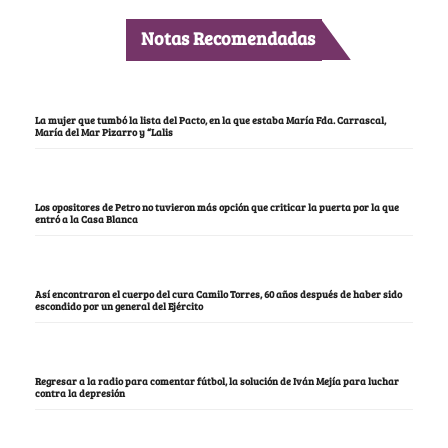
Notas Recomendadas
La mujer que tumbó la lista del Pacto, en la que estaba María Fda. Carrascal,
María del Mar Pizarro y “Lalis
Los opositores de Petro no tuvieron más opción que criticar la puerta por la que
entró a la Casa Blanca
Así encontraron el cuerpo del cura Camilo Torres, 60 años después de haber sido
escondido por un general del Ejército
Regresar a la radio para comentar fútbol, la solución de Iván Mejía para luchar
contra la depresión