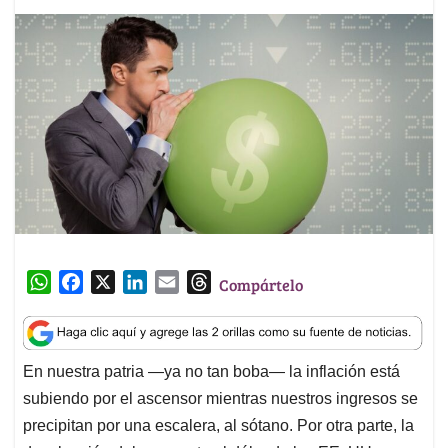
W
F
X
L
E
T
Compártelo
h
a
i
m
h
a
c
n
a
r
t
e
k
i
e
En nuestra patria ―ya no tan boba― la inflación está
s
b
e
l
a
subiendo por el ascensor mientras nuestros ingresos se
A
o
d
d
p
o
I
s
precipitan por una escalera, al sótano. Por otra parte, la