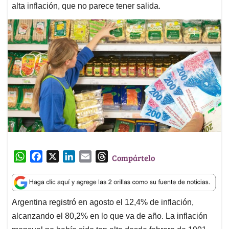
alta inflación, que no parece tener salida.
W
F
X
L
E
T
Compártelo
h
a
i
m
h
a
c
n
a
r
t
e
k
i
e
Argentina registró en agosto el 12,4% de inflación,
s
b
e
l
a
alcanzando el 80,2% en lo que va de año. La inflación
A
o
d
d