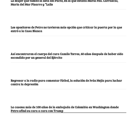
La mujer que tumbó la lista del Pacto, en la que estaba María Fda. Carrascal,
María del Mar Pizarro y “Lalis
Los opositores de Petro no tuvieron más opción que criticar la puerta por la que
entró a la Casa Blanca
Así encontraron el cuerpo del cura Camilo Torres, 60 años después de haber sido
escondido por un general del Ejército
Regresar a la radio para comentar fútbol, la solución de Iván Mejía para luchar
contra la depresión
La casona más de 100 años de la embajada de Colombia en Washington donde
Petro afinó su cara a cara con Trump