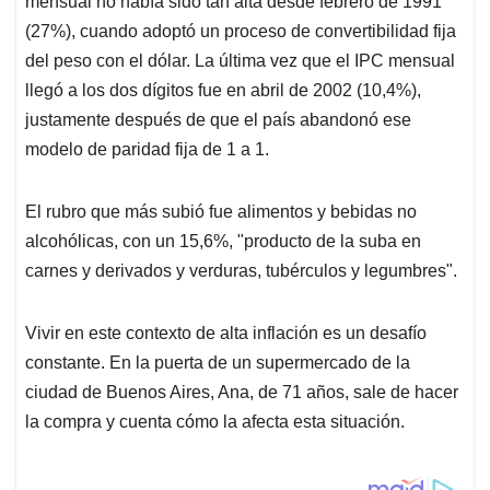
p
o
I
s
mensual no había sido tan alta desde febrero de 1991
p
k
n
(27%), cuando adoptó un proceso de convertibilidad fija
del peso con el dólar. La última vez que el IPC mensual
llegó a los dos dígitos fue en abril de 2002 (10,4%),
justamente después de que el país abandonó ese
modelo de paridad fija de 1 a 1.
El rubro que más subió fue alimentos y bebidas no
alcohólicas, con un 15,6%, "producto de la suba en
carnes y derivados y verduras, tubérculos y legumbres".
Vivir en este contexto de alta inflación es un desafío
constante. En la puerta de un supermercado de la
ciudad de Buenos Aires, Ana, de 71 años, sale de hacer
la compra y cuenta cómo la afecta esta situación.