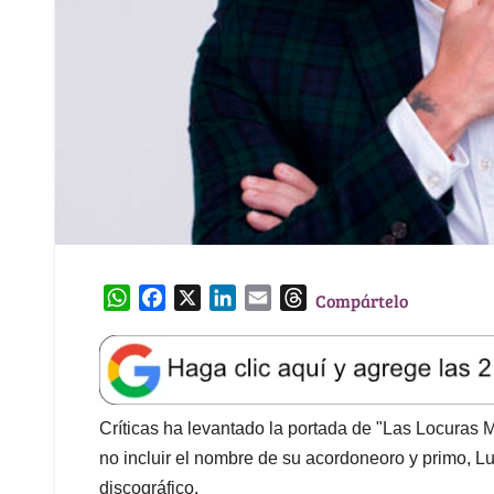
W
F
X
L
E
T
Compártelo
h
a
i
m
h
a
c
n
a
r
t
e
k
i
e
s
b
e
l
a
A
o
d
d
Críticas ha levantado la portada de "Las Locuras M
p
o
I
s
no incluir el nombre de su acordoneoro y primo, L
p
k
n
discográfico.