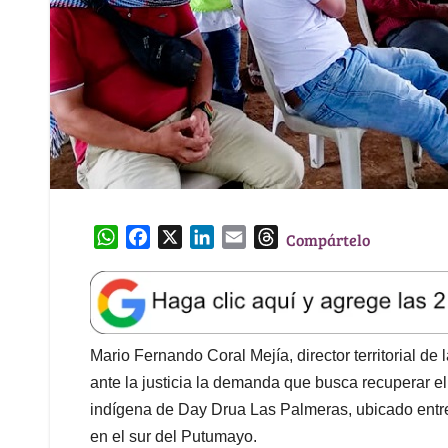
W
F
X
L
E
T
Compártelo
h
a
i
m
h
a
c
n
a
r
t
e
k
i
e
s
b
e
l
a
A
o
d
d
Mario Fernando Coral Mejía, director territorial de
p
o
I
s
ante la justicia la demanda que busca recuperar el
p
k
n
indígena de Day Drua Las Palmeras, ubicado entr
en el sur del Putumayo.