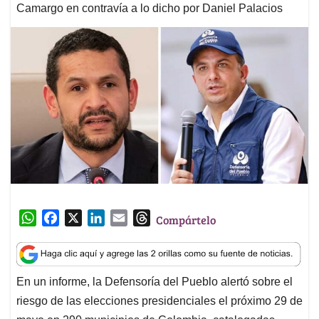
Camargo en contravía a lo dicho por Daniel Palacios
W
F
X
L
E
T
Compártelo
h
a
i
m
h
a
c
n
a
r
t
e
k
i
e
En un informe, la Defensoría del Pueblo alertó sobre el
s
b
e
l
a
riesgo de las elecciones presidenciales el próximo 29 de
A
o
d
d