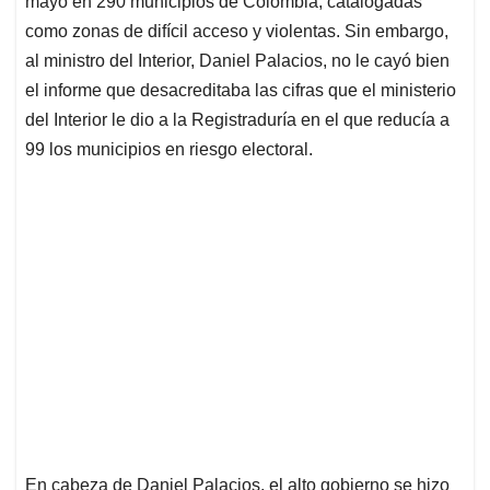
p
o
I
s
mayo en 290 municipios de Colombia, catalogadas
p
k
n
como zonas de difícil acceso y violentas. Sin embargo,
al ministro del Interior, Daniel Palacios, no le cayó bien
el informe que desacreditaba las cifras que el ministerio
del Interior le dio a la Registraduría en el que reducía a
99 los municipios en riesgo electoral.
En cabeza de Daniel Palacios, el alto gobierno se hizo