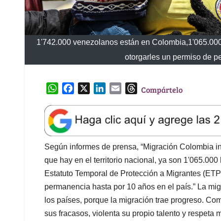
1'742.000 venezolanos están en Colombia,1'065.000 
otorgarles un permiso de p
W
F
X
L
E
T
Compártelo
h
a
i
m
h
a
c
n
a
r
t
e
k
i
e
s
b
e
l
a
A
o
d
d
Según informes de prensa, “Migración Colombia i
p
o
I
s
que hay en el territorio nacional, ya son 1'065.00
p
k
n
Estatuto Temporal de Protección a Migrantes (ETP
permanencia hasta por 10 años en el país.” La mi
los países, porque la migración trae progreso. Com
sus fracasos, violenta su propio talento y respeta