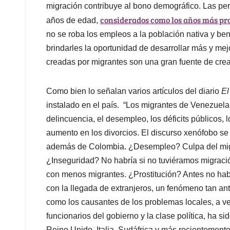
migración contribuye al bono demográfico. Las per
considerados como los años más pro
años de edad,
no se roba los empleos a la población nativa y be
brindarles la oportunidad de desarrollar más y me
creadas por migrantes son una gran fuente de cre
Como bien lo señalan varios artículos del diario
El
instalado en el país. “Los migrantes de Venezuela
delincuencia, el desempleo, los déficits públicos, 
aumento en los divorcios. El discurso xenófobo se
además de Colombia. ¿Desempleo? Culpa del migr
¿Inseguridad? No habría si no tuviéramos migraci
con menos migrantes. ¿Prostitución? Antes no hab
con la llegada de extranjeros, un fenómeno tan an
como los causantes de los problemas locales, a v
funcionarios del gobierno y la clase política, ha 
Reino Unido, Italia, Sudáfrica y más recientement