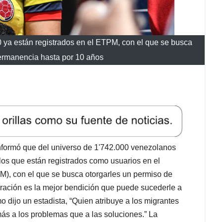
ya están registrados en el ETPM, con el que se busca
ermanencia hasta por 10 años
nformó que del universo de 1'742.000 venezolanos
0 los que están registrados como usuarios en el
M), con el que se busca otorgarles un permiso de
gración es la mejor bendición que puede sucederle a
o dijo un estadista, “Quien atribuye a los migrantes
 más a los problemas que a las soluciones.” La