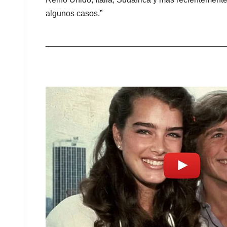
algunos casos.”
_______________________________________