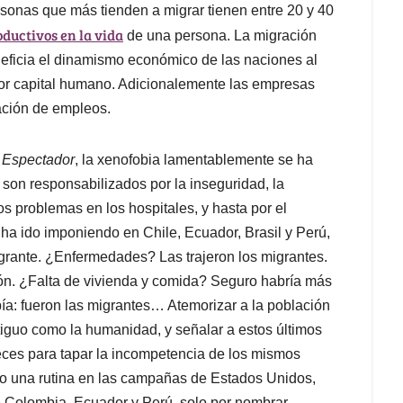
sonas que más tienden a migrar tienen entre 20 y 40
ductivos en la vida
de una persona. La migración
neficia el dinamismo económico de las naciones al
jor capital humano. Adicionalemente las empresas
ación de empleos.
 Espectador
, la xenofobia lamentablemente se ha
 son responsabilizados por la inseguridad, la
los problemas en los hospitales, y hasta por el
 ha ido imponiendo en Chile, Ecuador, Brasil y Perú,
ante. ¿Enfermedades? Las trajeron los migrantes.
ón. ¿Falta de vivienda y comida? Seguro habría más
ía: fueron las migrantes… Atemorizar a la población
tiguo como la humanidad, y señalar a estos últimos
eces para tapar la incompetencia de los mismos
sido una rutina en las campañas de Estados Unidos,
e Colombia, Ecuador y Perú, solo por nombrar