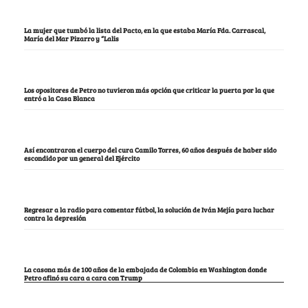
La mujer que tumbó la lista del Pacto, en la que estaba María Fda. Carrascal,
María del Mar Pizarro y “Lalis
Los opositores de Petro no tuvieron más opción que criticar la puerta por la que
entró a la Casa Blanca
Así encontraron el cuerpo del cura Camilo Torres, 60 años después de haber sido
escondido por un general del Ejército
Regresar a la radio para comentar fútbol, la solución de Iván Mejía para luchar
contra la depresión
La casona más de 100 años de la embajada de Colombia en Washington donde
Petro afinó su cara a cara con Trump