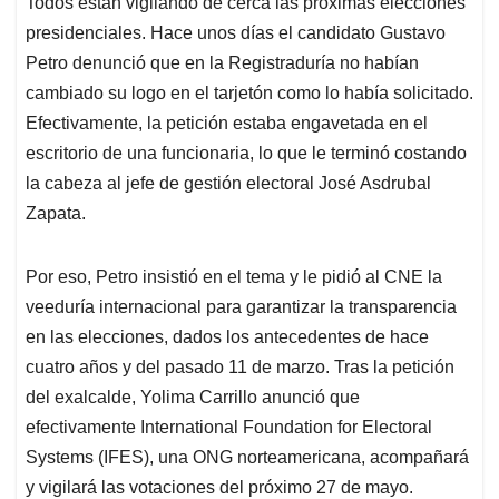
Todos están vigilando de cerca las próximas elecciones
s
b
e
l
a
presidenciales. Hace unos días el candidato Gustavo
A
o
d
d
p
o
I
s
Petro denunció que en la Registraduría no habían
p
k
n
cambiado su logo en el tarjetón como lo había solicitado.
Efectivamente, la petición estaba engavetada en el
escritorio de una funcionaria, lo que le terminó costando
la cabeza al jefe de gestión electoral José Asdrubal
Zapata.
Por eso, Petro insistió en el tema y le pidió al CNE la
veeduría internacional para garantizar la transparencia
en las elecciones, dados los antecedentes de hace
cuatro años y del pasado 11 de marzo. Tras la petición
del exalcalde, Yolima Carrillo anunció que
efectivamente International Foundation for Electoral
Systems (IFES), una ONG norteamericana, acompañará
y vigilará las votaciones del próximo 27 de mayo.