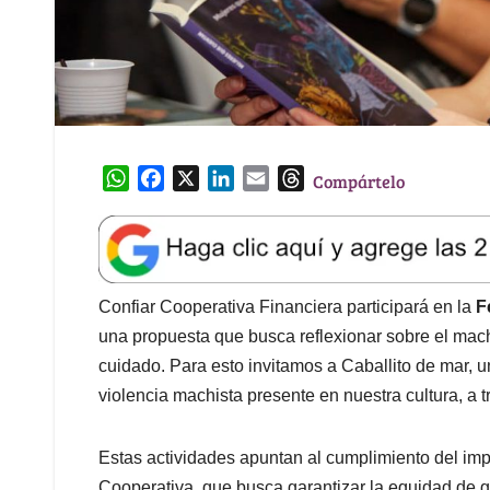
W
F
X
L
E
T
Compártelo
h
a
i
m
h
a
c
n
a
r
t
e
k
i
e
s
b
e
l
a
A
o
d
d
Confiar Cooperativa Financiera participará en la
F
p
o
I
s
una propuesta que busca reflexionar sobre el mac
p
k
n
cuidado. Para esto invitamos a Caballito de mar, u
violencia machista presente en nuestra cultura, a 
Estas actividades apuntan al cumplimiento del impe
Cooperativa, que busca garantizar la equidad de gé