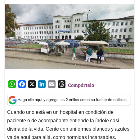
W
F
X
L
E
T
Compártelo
h
a
i
m
h
a
c
n
a
r
t
e
k
i
e
Cuando uno está en un hospital en condición de
s
b
e
l
a
paciente o de acompañante entiende la índole casi
A
o
d
d
p
o
I
s
divina de la vida. Gente con uniformes blancos y azules
p
k
n
va de aquí para allá, como hormigas incansables,