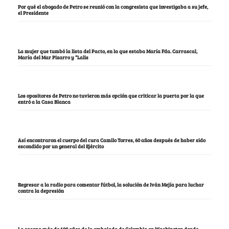
Por qué el abogado de Petro se reunió con la congresista que investigaba a su jefe,
el Presidente
La mujer que tumbó la lista del Pacto, en la que estaba María Fda. Carrascal,
María del Mar Pizarro y “Lalis
Los opositores de Petro no tuvieron más opción que criticar la puerta por la que
entró a la Casa Blanca
Así encontraron el cuerpo del cura Camilo Torres, 60 años después de haber sido
escondido por un general del Ejército
Regresar a la radio para comentar fútbol, la solución de Iván Mejía para luchar
contra la depresión
La casona más de 100 años de la embajada de Colombia en Washington donde