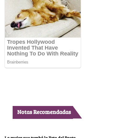
Notas Recomendadas
La mujer que tumbó la lista del Pacto,