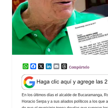
W
F
X
L
E
T
Compártelo
h
a
i
m
h
a
c
n
a
r
t
e
k
i
e
s
b
e
l
a
A
o
d
d
En los últimos días el alcalde de Bucaramanga, Ro
p
o
I
s
Horacio Serpa y a sus aliados políticos a los que 
p
k
n
de que el municipio tenga deudas que superan los