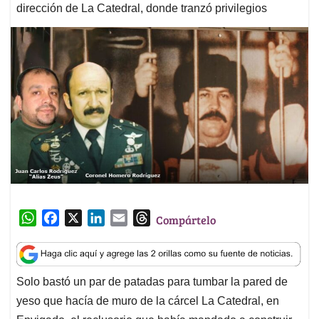
dirección de La Catedral, donde tranzó privilegios
W
F
X
L
E
T
Compártelo
h
a
i
m
h
a
c
n
a
r
t
e
k
i
e
Solo bastó un par de patadas para tumbar la pared de
s
b
e
l
a
yeso que hacía de muro de la cárcel La Catedral, en
A
o
d
d