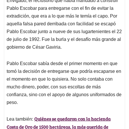
p
o
I
s
Envigado, el reclusorio que había mandado a construir
p
k
n
Pablo Escobar para entregarse con el fin de evitar la
extradición, que era a lo que más le temía el capo. Por
aquella falsa pared derribada con facilidad se escapó
Pablo Escobar junto a nueve de sus lugartenientes el 22
de julio de 1992. Fue la burla y el desafío más grande al
gobierno de César Gaviria.
Pablo Escobar sabía desde el primer momento en que
tomó la decisión de entregarse que podría escaparse en
el momento en que lo quisiera. No solo contaba con
mucho dinero, poder, con sus escoltas de más
confianza, sino con el apoyo de algunos uniformados de
peso.
Quiénes se quedaron con la hacienda
Lea también:
Costa de Oro de 1500 hectáreas, la más querida de