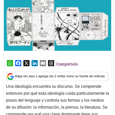
W
F
X
L
E
T
Compártelo
h
a
i
m
h
a
c
n
a
r
t
e
k
i
e
Una ideología encuentra su discurso. Se comprende
s
b
e
l
a
entonces por qué toda ideología cuida particularmente la
A
o
d
d
p
o
I
s
praxis del lenguaje y controla sus formas y los medios
p
k
n
de su difusión: la información, la prensa, la literatura. Se
comprende por qué una clase dominante tiene sus