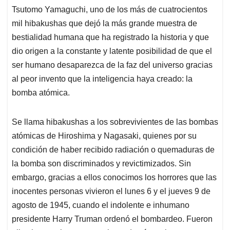
Tsutomo Yamaguchi, uno de los más de cuatrocientos
A
o
d
d
p
o
I
s
mil hibakushas que dejó la más grande muestra de
p
k
n
bestialidad humana que ha registrado la historia y que
dio origen a la constante y latente posibilidad de que el
ser humano desaparezca de la faz del universo gracias
al peor invento que la inteligencia haya creado: la
bomba atómica.
Se llama hibakushas a los sobrevivientes de las bombas
atómicas de Hiroshima y Nagasaki, quienes por su
condición de haber recibido radiación o quemaduras de
la bomba son discriminados y revictimizados. Sin
embargo, gracias a ellos conocimos los horrores que las
inocentes personas vivieron el lunes 6 y el jueves 9 de
agosto de 1945, cuando el indolente e inhumano
presidente Harry Truman ordenó el bombardeo. Fueron