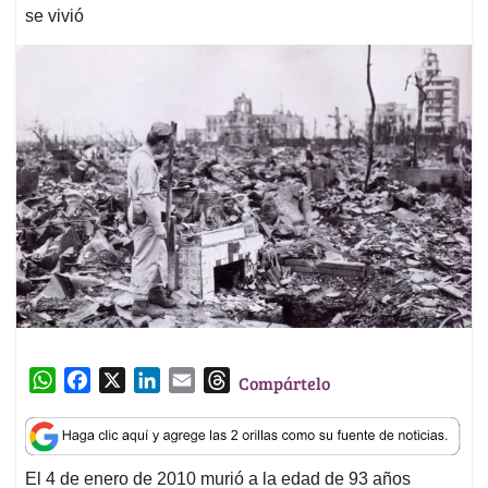
se vivió
W
F
X
L
E
T
Compártelo
h
a
i
m
h
a
c
n
a
r
t
e
k
i
e
El 4 de enero de 2010 murió a la edad de 93 años
s
b
e
l
a