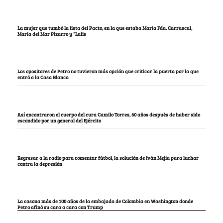
La mujer que tumbó la lista del Pacto, en la que estaba María Fda. Carrascal,
María del Mar Pizarro y “Lalis
Los opositores de Petro no tuvieron más opción que criticar la puerta por la que
entró a la Casa Blanca
Así encontraron el cuerpo del cura Camilo Torres, 60 años después de haber sido
escondido por un general del Ejército
Regresar a la radio para comentar fútbol, la solución de Iván Mejía para luchar
contra la depresión
La casona más de 100 años de la embajada de Colombia en Washington donde
Petro afinó su cara a cara con Trump