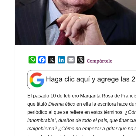
W
F
X
L
E
T
Compártelo
h
a
i
m
h
a
c
n
a
r
t
e
k
i
e
s
b
e
l
a
A
o
d
d
El pasado 10 de febrero Margarita Rosa de Franci
p
o
I
s
que tituló
Dilema ético
en ella la escritora hace d
p
k
n
periódico al que se refiere en estos términos:
¿Cóm
innombrable”, dueños de todo el país, que financ
malgobierna? ¿Cómo no empezar a gritar que no es 