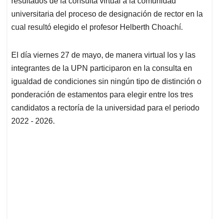
p
o
I
s
resultados de la consulta virtual a la comunidad
p
k
n
universitaria del proceso de designación de rector en la
cual resultó elegido el profesor Helberth Choachí.
El día viernes 27 de mayo, de manera virtual los y las
integrantes de la UPN participaron en la consulta en
igualdad de condiciones sin ningún tipo de distinción o
ponderación de estamentos para elegir entre los tres
candidatos a rectoría de la universidad para el periodo
2022 - 2026.