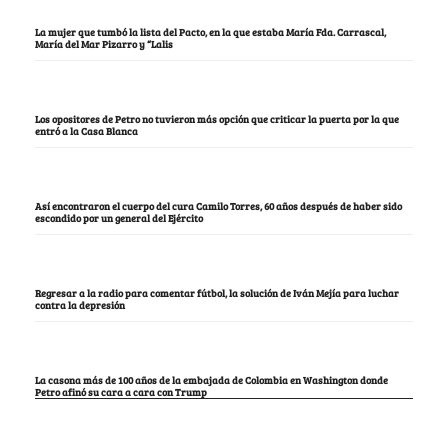
La mujer que tumbó la lista del Pacto, en la que estaba María Fda. Carrascal,
María del Mar Pizarro y “Lalis
Los opositores de Petro no tuvieron más opción que criticar la puerta por la que
entró a la Casa Blanca
Así encontraron el cuerpo del cura Camilo Torres, 60 años después de haber sido
escondido por un general del Ejército
Regresar a la radio para comentar fútbol, la solución de Iván Mejía para luchar
contra la depresión
La casona más de 100 años de la embajada de Colombia en Washington donde
Petro afinó su cara a cara con Trump