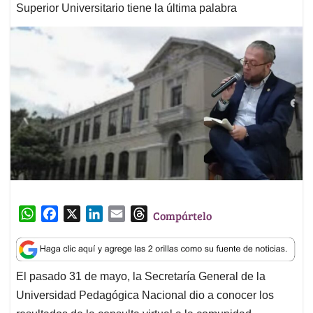
Superior Universitario tiene la última palabra
W
F
X
L
E
T
Compártelo
h
a
i
m
h
a
c
n
a
r
t
e
k
i
e
El pasado 31 de mayo, la Secretaría General de la
s
b
e
l
a
Universidad Pedagógica Nacional dio a conocer los
A
o
d
d