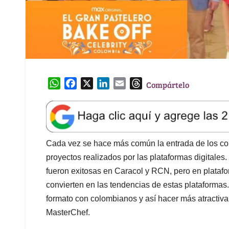
W
F
X
L
E
T
Compártelo
h
a
i
m
h
a
c
n
a
r
t
e
k
i
e
s
b
e
l
a
A
o
d
d
Cada vez se hace más común la entrada de los co
p
o
I
s
proyectos realizados por las plataformas digitales
p
k
n
fueron exitosas en Caracol y RCN, pero en platafor
convierten en las tendencias de estas plataform
formato con colombianos y así hacer más atractiva 
MasterChef.