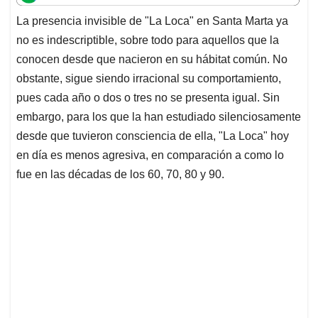
t
e
k
i
e
La presencia invisible de "La Loca" en Santa Marta ya
s
b
e
l
a
no es indescriptible, sobre todo para aquellos que la
A
o
d
d
p
o
I
s
conocen desde que nacieron en su hábitat común. No
p
k
n
obstante, sigue siendo irracional su comportamiento,
pues cada año o dos o tres no se presenta igual. Sin
embargo, para los que la han estudiado silenciosamente
desde que tuvieron consciencia de ella, "La Loca" hoy
en día es menos agresiva, en comparación a como lo
fue en las décadas de los 60, 70, 80 y 90.