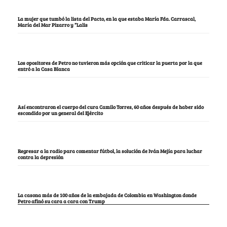
La mujer que tumbó la lista del Pacto, en la que estaba María Fda. Carrascal,
María del Mar Pizarro y “Lalis
Los opositores de Petro no tuvieron más opción que criticar la puerta por la que
entró a la Casa Blanca
Así encontraron el cuerpo del cura Camilo Torres, 60 años después de haber sido
escondido por un general del Ejército
Regresar a la radio para comentar fútbol, la solución de Iván Mejía para luchar
contra la depresión
La casona más de 100 años de la embajada de Colombia en Washington donde
Petro afinó su cara a cara con Trump