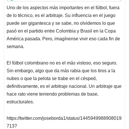
t
e
k
i
e
Uno de los aspectos más importantes en el fútbol, fuera
s
b
e
l
a
de lo técnico, es el arbitraje. Su influencia en el juego
A
o
d
d
p
o
I
s
puede ser gigantesca y se sabe, no olvidemos lo que
p
k
n
pasó en el partido entre Colombia y Brasil en la Copa
América pasada. Pero, imagínense vivir eso cada fin de
semana.
El fútbol colombiano no es el más vistoso, eso seguro.
Sin embargo, algo que da más rabia que los tiros a la
nubes o que la pelota se trabe en el césped,
definitivamente, es el arbitraje nacional. Un arbitraje que
hace rato viene teniendo problemas de base,
estructurales.
https://twitter.com/joseborda1/status/1445949988908019
713?