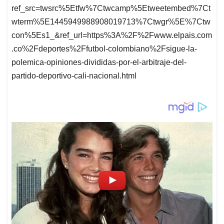
ref_src=twsrc%5Etfw%7Ctwcamp%5Etweetembed%7Ct
wterm%5E1445949988908019713%7Ctwgr%5E%7Ctw
con%5Es1_&ref_url=https%3A%2F%2Fwww.elpais.com
.co%2Fdeportes%2Ffutbol-colombiano%2Fsigue-la-
polemica-opiniones-divididas-por-el-arbitraje-del-
partido-deportivo-cali-nacional.html