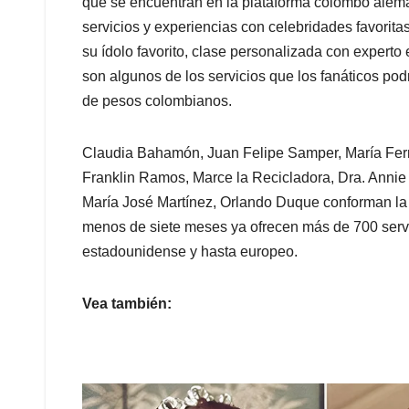
p
o
I
s
que se encuentran en la plataforma colombo ale
p
k
n
servicios y experiencias con celebridades favorita
su ídolo favorito, clase personalizada con experto e
son algunos de los servicios que los fanáticos pod
de pesos colombianos.
Claudia Bahamón, Juan Felipe Samper, María Fer
Franklin Ramos, Marce la Recicladora, Dra. Annie
María José Martínez, Orlando Duque conforman la l
menos de siete meses ya ofrecen más de 700 servi
estadounidense y hasta europeo.
Vea también: