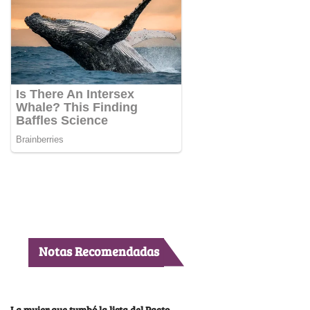
Notas Recomendadas
La mujer que tumbó la lista del Pacto,