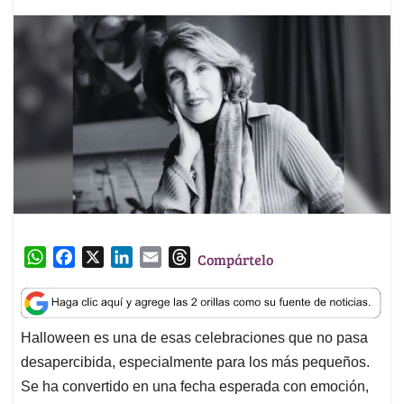
W
F
X
L
E
T
Compártelo
h
a
i
m
h
a
c
n
a
r
t
e
k
i
e
Halloween es una de esas celebraciones que no pasa
s
b
e
l
a
desapercibida, especialmente para los más pequeños.
A
o
d
d
p
o
I
s
Se ha convertido en una fecha esperada con emoción,