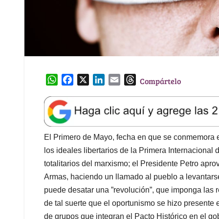
W
F
X
L
E
T
Compártelo
h
a
i
m
h
a
c
n
a
r
t
e
k
i
e
s
b
e
l
a
A
o
d
d
El Primero de Mayo, fecha en que se conmemora el 
p
o
I
s
los ideales libertarios de la Primera Internacional
p
k
n
totalitarios del marxismo; el Presidente Petro apr
Armas, haciendo un llamado al pueblo a levantars
puede desatar una ”revolución”, que imponga las r
de tal suerte que el oportunismo se hizo presente
de grupos que integran el Pacto Histórico en el go