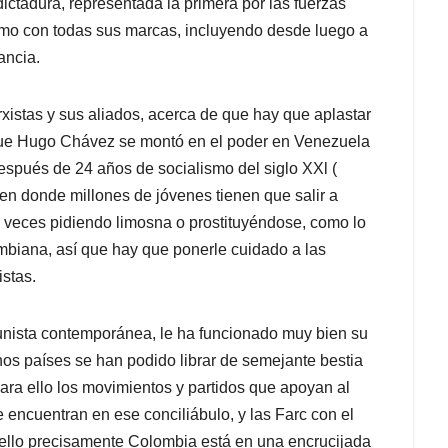
dictadura, representada la primera por las fuerzas
smo con todas sus marcas, incluyendo desde luego a
ancia.
istas y sus aliados, acerca de que hay que aplastar
 que Hugo Chávez se montó en el poder en Venezuela
 después de 24 años de socialismo del siglo XXl (
, en donde millones de jóvenes tienen que salir a
 veces pidiendo limosna o prostituyéndose, como lo
mbiana, así que hay que ponerle cuidado a las
stas.
unista contemporánea, le ha funcionado muy bien su
nos países se han podido librar de semejante bestia
ara ello los movimientos y partidos que apoyan al
 encuentran en ese conciliábulo, y las Farc con el
 ello precisamente Colombia está en una encrucijada