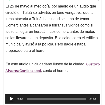
t
e
k
i
e
El 25 de mayo al mediodía, por medio de un audio que
s
b
e
l
a
circuló en Tuluá se advirtió, en tono vengativo, que la
A
o
d
d
p
o
I
s
turba atacaría a Tuluá. La ciudad se llenó de temor.
p
k
n
Comerciantes alcanzaron a forrar sus vidrios como si
fuese a llegar un huracán. Los comerciantes de motos
se las llevaron a un depósito. El alcalde cerró el edificio
municipal y avisó a la policía. Pero nadie estaba
preparado para el horror.
Gustavo
En este audio un ciudadano ilustre de la ciudad,
Álvarez Gardeazabal
, contó el horror:
Reproductor
00:00
00:00
de