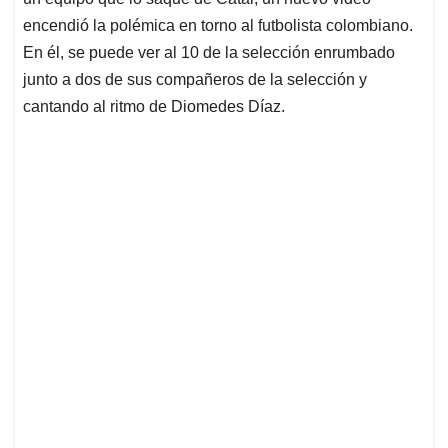
A
o
d
d
p
o
I
s
encendió la polémica en torno al futbolista colombiano.
p
k
n
En él, se puede ver al 10 de la selección enrumbado
junto a dos de sus compañeros de la selección y
cantando al ritmo de Diomedes Díaz.