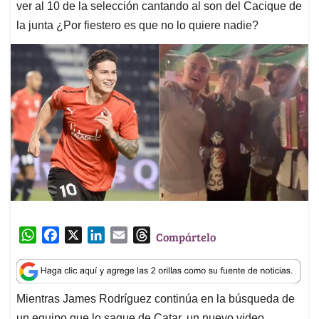
ver al 10 de la selección cantando al son del Cacique de
la junta ¿Por fiestero es que no lo quiere nadie?
W
F
X
L
E
T
Compártelo
h
a
i
m
h
a
c
n
a
r
t
e
k
i
e
Mientras James Rodríguez continúa en la búsqueda de
s
b
e
l
a
un equipo que lo saque de Catar, un nuevo video