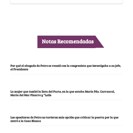
Notas Recomendadas
Por qué el abogado de Petro se reunió con la congresista que investigaba a su jefe,
el Presidente
La mujer que tumbó la lista del Pacto, en la que estaba María Fda. Carrascal,
María del Mar Pizarro y “Lalis
Los opositores de Petro no tuvieron más opción que criticar la puerta por la que
entró a la Casa Blanca