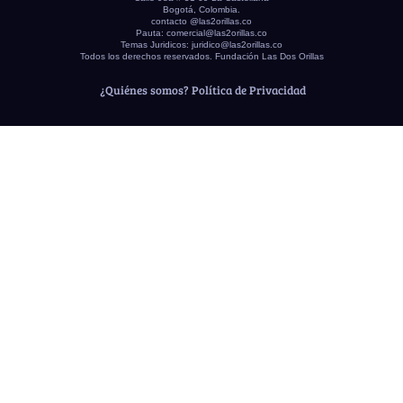
Bogotá, Colombia.
contacto @las2orillas.co
Pauta:
comercial@las2orillas.co
Temas Juridicos:
juridico@las2orillas.co
Todos los derechos reservados. Fundación Las Dos Orillas
¿Quiénes somos?
Política de Privacidad