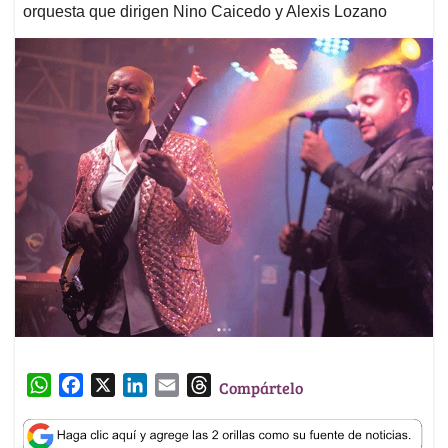
orquesta que dirigen Nino Caicedo y Alexis Lozano
W
F
X
L
E
T
Compártelo
h
a
i
m
h
a
c
n
a
r