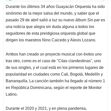
t
e
k
i
e
Durante los últimos 34 años Guayacán Orquesta ha sido
s
b
e
l
a
sinónimo de la mejor salsa del mundo, y saber que el
A
o
d
d
p
o
I
s
pasado 29 de abril salió a luz su nuevo álbum
Sin par
es
p
k
n
una noticia que alegra sin duda alguna a todos los
seguidores de esta prestigiosa orquesta global que
dirigen los maestros Nino Caicedo y Alexis Lozano.
Ambos han creado un proyecto musical con éxitos uno
tras otro, como es el caso de "Citas clandestinas", uno
de sus singles, y el cual está en los primeros lugares de
popularidad en ciudades como Cali, Bogotá, Medellín y
Barranquilla. La canción también ha llegado al número 1
en República Dominicana, según el reporte de Monitor
Latino.
Durante el 2020 y 2021, y en plena pandemia,