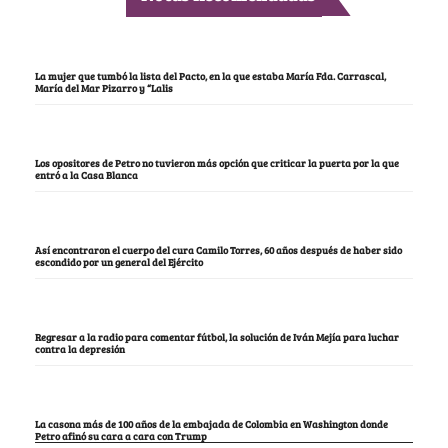
La mujer que tumbó la lista del Pacto, en la que estaba María Fda. Carrascal,
María del Mar Pizarro y “Lalis
Los opositores de Petro no tuvieron más opción que criticar la puerta por la que
entró a la Casa Blanca
Así encontraron el cuerpo del cura Camilo Torres, 60 años después de haber sido
escondido por un general del Ejército
Regresar a la radio para comentar fútbol, la solución de Iván Mejía para luchar
contra la depresión
La casona más de 100 años de la embajada de Colombia en Washington donde
Petro afinó su cara a cara con Trump