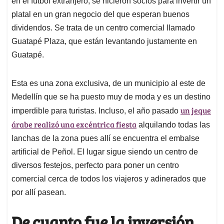
p
o
I
s
en el fútbol extranjero, se hicieron socios para invertir un
p
k
n
platal en un gran negocio del que esperan buenos
dividendos. Se trata de un centro comercial llamado
Guatapé Plaza, que están levantando justamente en
Guatapé.
Esta es una zona exclusiva, de un municipio al este de
Medellín que se ha puesto muy de moda y es un destino
un jeque
imperdible para turistas. Incluso, el año pasado
árabe realizó una excéntrica fiesta
alquilando todas las
lanchas de la zona pues allí se encuentra el embalse
artificial de Peñol. El lugar sigue siendo un centro de
diversos festejos, perfecto para poner un centro
comercial cerca de todos los viajeros y adinerados que
por allí pasean.
De cuanto fue la inversión