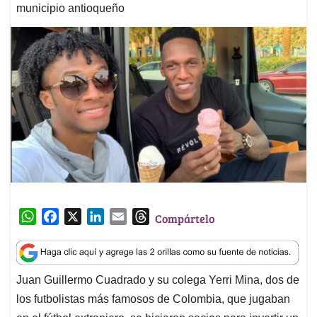
municipio antioqueño
W
F
X
L
E
T
Compártelo
h
a
i
m
h
a
c
n
a
r
t
e
k
i
e
Juan Guillermo Cuadrado y su colega Yerri Mina, dos de
s
b
e
l
a
los futbolistas más famosos de Colombia, que jugaban
A
o
d
d