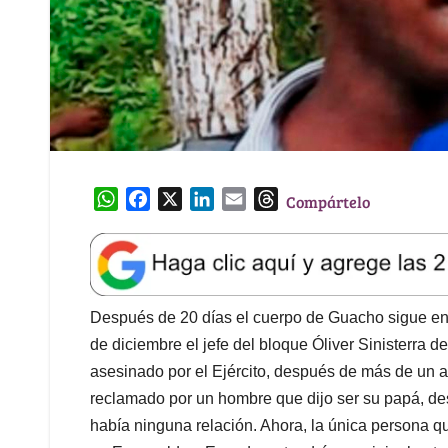
W
F
X
L
E
T
Compártelo
h
a
i
m
h
a
c
n
a
r
t
e
k
i
e
s
b
e
l
a
A
o
d
d
Después de 20 días el cuerpo de Guacho sigue en 
p
o
I
s
de diciembre el jefe del bloque Óliver Sinisterra 
p
k
n
asesinado por el Ejército, después de más de un 
reclamado por un hombre que dijo ser su papá, 
había ninguna relación. Ahora, la única persona q