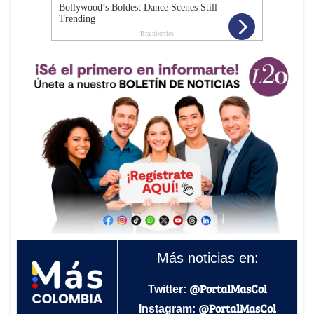
Más noticias en:
@PortalMasCol
Twitter:
@PortalMasCol
Instagram: