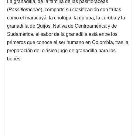
La granadilla, de la familia de las pasifloráceas
s
b
e
l
a
(
Passifloraceae
), comparte su clasificación con frutas
A
o
d
d
p
o
I
s
como el maracuyá, la cholupa, la gulupa, la curuba y la
p
k
n
granadilla de Quijos. Nativa de Centroamérica y de
Sudamérica, el sabor de la granadilla está entre los
primeros que conoce el ser humano en Colombia, tras la
preparación del clásico jugo de granadilla para los
bebés.