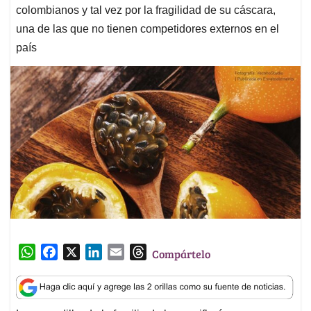
colombianos y tal vez por la fragilidad de su cáscara,
una de las que no tienen competidores externos en el
país
W
F
X
L
E
T
Compártelo
h
a
i
m
h
a
c
n
a
r
t
e
k
i
e