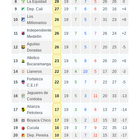
8
La Equidad
28
19
7
7
5
26
26
0
9
Dep. Cali
27
19
7
6
6
20
16
+4
Los
10
26
19
7
5
7
31
23
+8
Millionarios
Independiente
11
26
19
7
5
7
26
24
+2
Medellin
Aguilas
12
26
19
7
5
7
20
25
-5
Doradas
Atletico
13
23
19
5
8
6
26
20
+6
Bucaramanga
14
Llaneros
22
19
4
10
5
17
20
-3
Fortaleza
15
22
19
5
7
7
22
27
-5
C.E.I.F.
Jaguares de
16
18
19
5
3
11
20
33
-13
Cordoba
Alianza
17
17
19
3
8
8
13
27
-14
Petrolera
18
Boyaca Chico
17
19
5
2
12
15
32
-17
19
Cucuta
16
19
3
7
9
22
35
-13
20
Dep. Pereira
10
19
1
7
11
15
32
-17