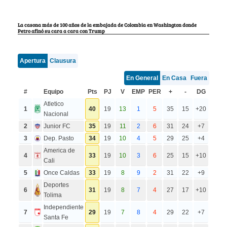
La casona más de 100 años de la embajada de Colombia en Washington donde
Petro afinó su cara a cara con Trump
Apertura
Clausura
En General
En Casa
Fuera
#
Equipo
Pts
PJ
V
EMP
PER
+
-
DG
Atletico
1
40
19
13
1
5
35
15
+20
Nacional
2
Junior FC
35
19
11
2
6
31
24
+7
3
Dep. Pasto
34
19
10
4
5
29
25
+4
America de
4
33
19
10
3
6
25
15
+10
Cali
5
Once Caldas
33
19
8
9
2
31
22
+9
Deportes
6
31
19
8
7
4
27
17
+10
Tolima
Independiente
7
29
19
7
8
4
29
22
+7
Santa Fe