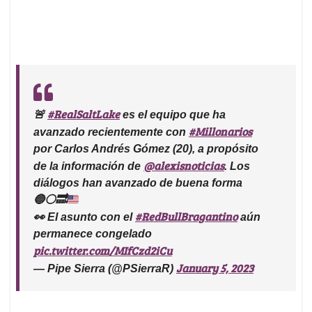
#RealSaltLake
🚨
es el equipo que ha
#Millonarios
avanzado recientemente con
por Carlos Andrés Gómez (20), a propósito
@alexisnoticias
de la información de
. Los
diálogos han avanzado de buena forma
🔵
⚪️
🔜
#RedBullBragantino
👀 El asunto con el
aún
permanece congelado
pic.twitter.com/MIfCzd2iCu
January 5, 2023
— Pipe Sierra (@PSierraR)