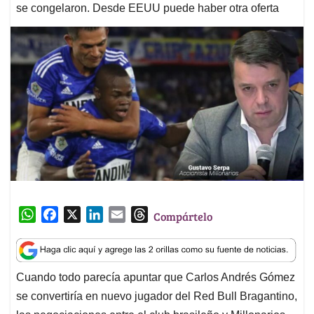
se congelaron. Desde EEUU puede haber otra oferta
W
F
X
L
E
T
Compártelo
h
a
i
m
h
a
c
n
a
r
t
e
k
i
e
Cuando todo parecía apuntar que Carlos Andrés Gómez
s
b
e
l
a
se convertiría en nuevo jugador del Red Bull Bragantino,
A
o
d
d