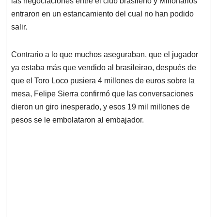
p
o
I
s
las negociaciones entre el club brasileño y Millonarios
p
k
n
entraron en un estancamiento del cual no han podido
salir.
Contrario a lo que muchos aseguraban, que el jugador
ya estaba más que vendido al brasileirao, después de
que el Toro Loco pusiera 4 millones de euros sobre la
mesa, Felipe Sierra confirmó que las conversaciones
dieron un giro inesperado, y esos 19 mil millones de
pesos se le embolataron al embajador.