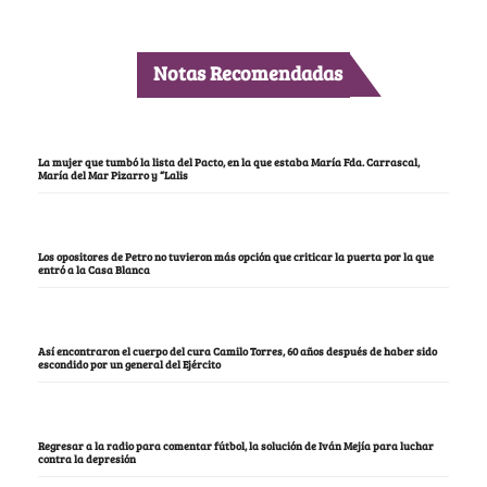
Notas Recomendadas
La mujer que tumbó la lista del Pacto, en la que estaba María Fda. Carrascal,
María del Mar Pizarro y “Lalis
Los opositores de Petro no tuvieron más opción que criticar la puerta por la que
entró a la Casa Blanca
Así encontraron el cuerpo del cura Camilo Torres, 60 años después de haber sido
escondido por un general del Ejército
Regresar a la radio para comentar fútbol, la solución de Iván Mejía para luchar
contra la depresión