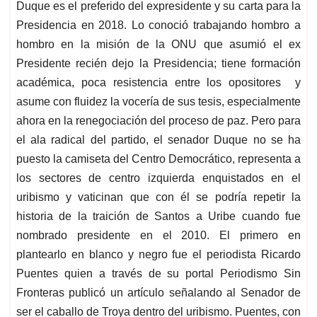
Duque es el preferido del expresidente y su carta para la
A
o
d
d
p
o
I
s
Presidencia en 2018. Lo conoció trabajando hombro a
p
k
n
hombro en la misión de la ONU que asumió el ex
Presidente recién dejo la Presidencia; tiene formación
académica, poca resistencia entre los opositores y
asume con fluidez la vocería de sus tesis, especialmente
ahora en la renegociación del proceso de paz. Pero para
el ala radical del partido, el senador Duque no se ha
puesto la camiseta del Centro Democrático, representa a
los sectores de centro izquierda enquistados en el
uribismo y vaticinan que con él se podría repetir la
historia de la traición de Santos a Uribe cuando fue
nombrado presidente en el 2010. El primero en
plantearlo en blanco y negro fue el periodista Ricardo
Puentes quien a través de su portal Periodismo Sin
Fronteras publicó un artículo señalando al Senador de
ser el caballo de Troya dentro del uribismo. Puentes, con