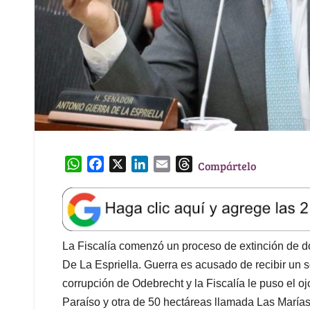
W
F
X
L
E
T
Compártelo
h
a
i
m
h
a
c
n
a
r
t
e
k
i
e
s
b
e
l
a
A
o
d
d
La Fiscalía comenzó un proceso de extinción de d
p
o
I
s
De La Espriella. Guerra es acusado de recibir un 
p
k
n
corrupción de Odebrecht y la Fiscalía le puso el o
Paraíso y otra de 50 hectáreas llamada Las María