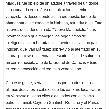
Márquez fue objeto de un ataque a través de un golpe
A
o
d
d
p
o
I
s
tipo comando en su área de ubicación en territorio
p
k
n
venezolano, desde donde se ha propuesto, luego de
abandonar el acuerdo de la Habana, refundar a las Farc
a través de la denominada “Nueva Marquetalia”. Las
informaciones que manejan los organismos de
inteligencia, corroboradas con fuentes del vecino país,
indican, que Iván Márquez sobrevivió al atentado en su
contra, pero se encuentra en estado crítico de salud en
un centro hospitalario de la ciudad de Caracas y bajo
extrema protección del régimen venezolano.
Con este golpe, serían cinco los propinados en los
últimos dos años a cabezas de las ex -Farc localizadas
en Venezuela, todos ellos ejecutados con el mismo
patrón criminal. Cayeron Santrich, Romaña y el Paisa,