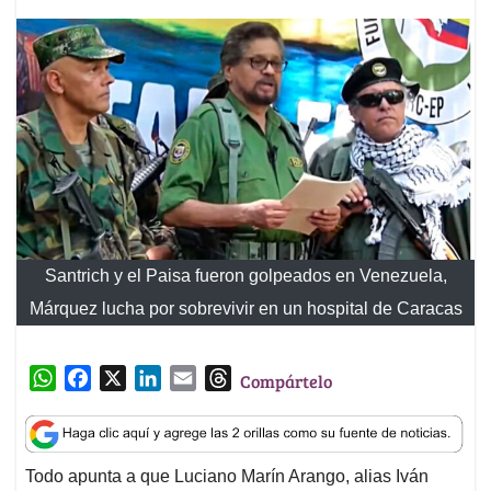
Santrich y el Paisa fueron golpeados en Venezuela,
Márquez lucha por sobrevivir en un hospital de Caracas
W
F
X
L
E
T
Compártelo
h
a
i
m
h
a
c
n
a
r
t
e
k
i
e
Todo apunta a que Luciano Marín Arango, alias Iván
s
b
e
l
a