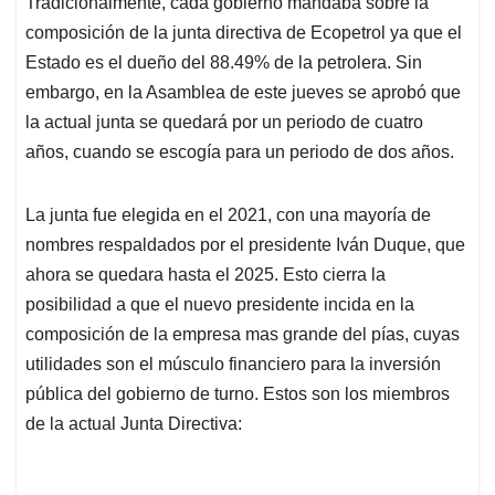
Tradicionalmente, cada gobierno mandaba sobre la
s
b
e
l
a
composición de la junta directiva de Ecopetrol ya que el
A
o
d
d
p
o
I
s
Estado es el dueño del 88.49% de la petrolera. Sin
p
k
n
embargo, en la Asamblea de este jueves se aprobó que
la actual junta se quedará por un periodo de cuatro
años, cuando se escogía para un periodo de dos años.
La junta fue elegida en el 2021, con una mayoría de
nombres respaldados por el presidente Iván Duque, que
ahora se quedara hasta el 2025. Esto cierra la
posibilidad a que el nuevo presidente incida en la
composición de la empresa mas grande del pías, cuyas
utilidades son el músculo financiero para la inversión
pública del gobierno de turno. Estos son los miembros
de la actual Junta Directiva: