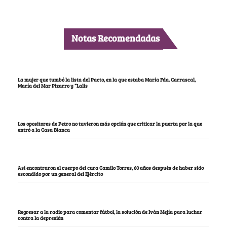
Notas Recomendadas
La mujer que tumbó la lista del Pacto, en la que estaba María Fda. Carrascal,
María del Mar Pizarro y “Lalis
Los opositores de Petro no tuvieron más opción que criticar la puerta por la que
entró a la Casa Blanca
Así encontraron el cuerpo del cura Camilo Torres, 60 años después de haber sido
escondido por un general del Ejército
Regresar a la radio para comentar fútbol, la solución de Iván Mejía para luchar
contra la depresión