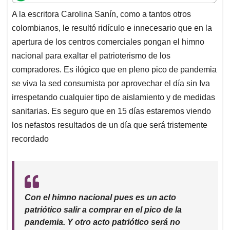
t
e
k
i
e
A la escritora Carolina Sanín, como a tantos otros
s
b
e
l
a
colombianos, le resultó ridículo e innecesario que en la
A
o
d
d
p
o
I
s
apertura de los centros comerciales pongan el himno
p
k
n
nacional para exaltar el patrioterismo de los
compradores. Es ilógico que en pleno pico de pandemia
se viva la sed consumista por aprovechar el día sin Iva
irrespetando cualquier tipo de aislamiento y de medidas
sanitarias. Es seguro que en 15 días estaremos viendo
los nefastos resultados de un día que será tristemente
recordado
Con el himno nacional pues es un acto
patriótico salir a comprar en el pico de la
pandemia. Y otro acto patriótico será no