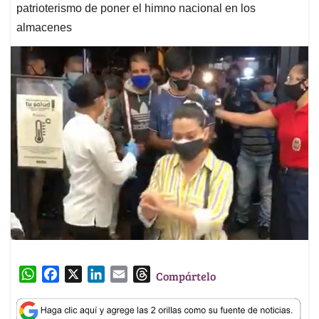
patrioterismo de poner el himno nacional en los
almacenes
W
F
X
L
E
T
Compártelo
h
a
i
m
h
a
c
n
a
r