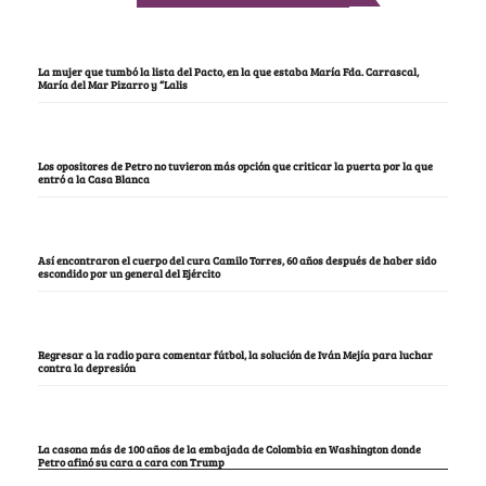
La mujer que tumbó la lista del Pacto, en la que estaba María Fda. Carrascal,
María del Mar Pizarro y “Lalis
Los opositores de Petro no tuvieron más opción que criticar la puerta por la que
entró a la Casa Blanca
Así encontraron el cuerpo del cura Camilo Torres, 60 años después de haber sido
escondido por un general del Ejército
Regresar a la radio para comentar fútbol, la solución de Iván Mejía para luchar
contra la depresión
La casona más de 100 años de la embajada de Colombia en Washington donde
Petro afinó su cara a cara con Trump