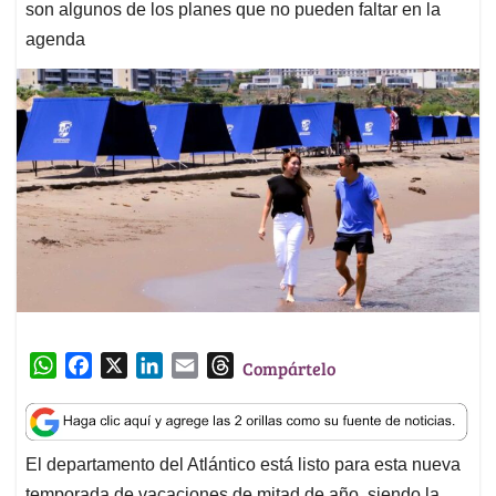
son algunos de los planes que no pueden faltar en la
agenda
W
F
X
L
E
T
Compártelo
h
a
i
m
h
a
c
n
a
r
t
e
k
i
e
El departamento del Atlántico está listo para esta nueva
s
b
e
l
a
temporada de vacaciones de mitad de año, siendo la