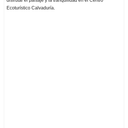
disfrutar el paisaje y la tranquilidad en el Centro
Ecoturístico Calvaduría.