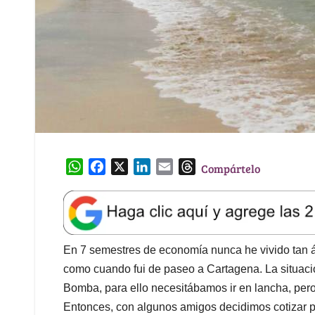
W
F
X
L
E
T
Compártelo
h
a
i
m
h
a
c
n
a
r
t
e
k
i
e
s
b
e
l
a
A
o
d
d
En 7 semestres de economía nunca he vivido tan á
p
o
I
s
como cuando fui de paseo a Cartagena. La situación 
p
k
n
Bomba, para ello necesitábamos ir en lancha, per
Entonces, con algunos amigos decidimos cotizar pa