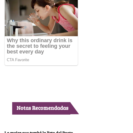
Notas Recomendadas
La mujer que tumbó la lista del Pacto,