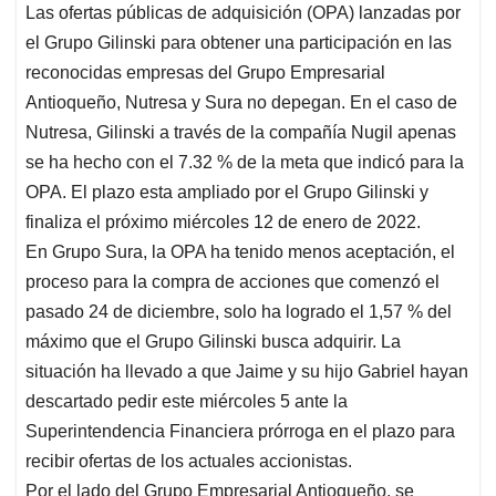
a
c
n
a
r
Las ofertas públicas de adquisición (OPA) lanzadas por
t
e
k
i
e
el Grupo Gilinski para obtener una participación en las
s
b
e
l
a
reconocidas empresas del Grupo Empresarial
A
o
d
d
Antioqueño, Nutresa y Sura no depegan. En el caso de
p
o
I
s
Nutresa, Gilinski a través de la compañía Nugil apenas
p
k
n
se ha hecho con el 7.32 % de la meta que indicó para la
OPA. El plazo esta ampliado por el Grupo Gilinski y
finaliza
el próximo miércoles
12 de enero de 2022.
En Grupo Sura, la OPA ha tenido menos aceptación, el
proceso para la compra de acciones que comenzó el
pasado 24 de diciembre, solo ha logrado el 1,57 % del
máximo que el Grupo Gilinski busca adquirir. La
situación ha llevado a que Jaime y su hijo Gabriel hayan
descartado pedir este miércoles 5 ante la
Superintendencia Financiera prórroga en el plazo para
recibir ofertas de los actuales accionistas.
Por el lado del Grupo Empresarial Antioqueño, se