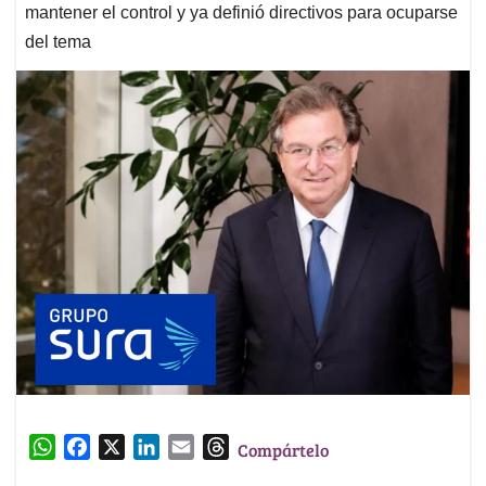
mantener el control y ya definió directivos para ocuparse
del tema
W
F
X
L
E
T
Compártelo
h
a
i
m
h