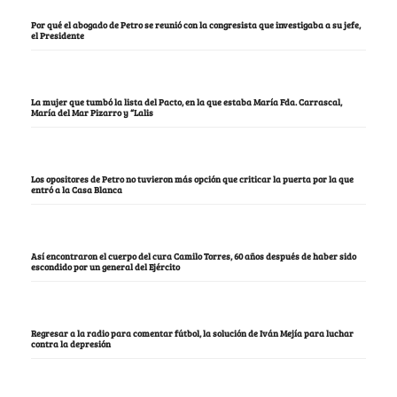
Por qué el abogado de Petro se reunió con la congresista que investigaba a su jefe,
el Presidente
La mujer que tumbó la lista del Pacto, en la que estaba María Fda. Carrascal,
María del Mar Pizarro y “Lalis
Los opositores de Petro no tuvieron más opción que criticar la puerta por la que
entró a la Casa Blanca
Así encontraron el cuerpo del cura Camilo Torres, 60 años después de haber sido
escondido por un general del Ejército
Regresar a la radio para comentar fútbol, la solución de Iván Mejía para luchar
contra la depresión