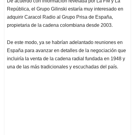
De acuerdo con información revelada por La FM y La
s
b
e
l
a
República, el Grupo Gilinski estaría muy interesado en
A
o
d
d
p
o
I
s
adquirir Caracol Radio al Grupo Prisa de España,
p
k
n
propietaria de la cadena colombiana desde 2003.
De este modo, ya se habrían adelantado reuniones en
España para avanzar en detalles de la negociación que
incluiría la venta de la cadena radial fundada en 1948 y
una de las más tradicionales y escuchadas del país.