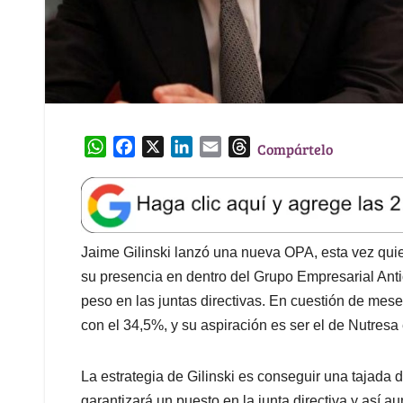
W
F
X
L
E
T
Compártelo
h
a
i
m
h
a
c
n
a
r
t
e
k
i
e
s
b
e
l
a
A
o
d
d
Jaime Gilinski lanzó una nueva OPA, esta vez quie
p
o
I
s
su presencia en dentro del Grupo Empresarial Ant
p
k
n
peso en las juntas directivas. En cuestión de mese
con el 34,5%, y su aspiración es ser el de Nutresa
La estrategia de Gilinski es conseguir una tajada 
garantizará un puesto en la junta directiva y así 