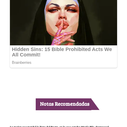
Notas Recomendadas
La mujer que tumbó la lista del Pacto, en la que estaba María Fda. Carrascal,