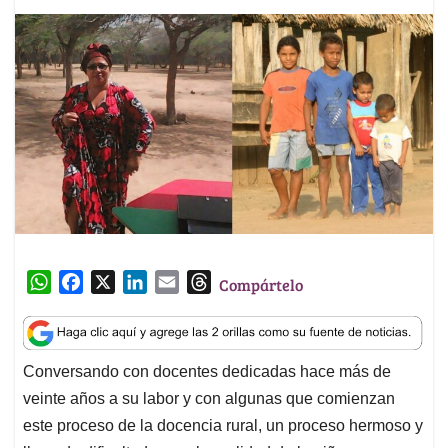
W
F
X
L
E
T
Compártelo
h
a
i
m
h
a
c
n
a
r
t
e
k
i
e
Conversando con docentes dedicadas hace más de
s
b
e
l
a
veinte años a su labor y con algunas que comienzan
A
o
d
d
p
o
I
s
este proceso de la docencia rural, un proceso hermoso y