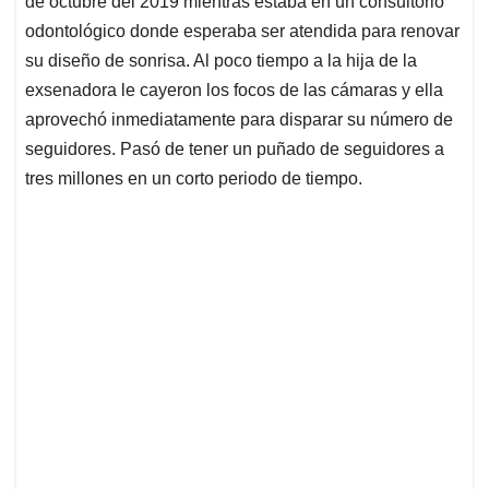
p
o
I
s
de octubre del 2019 mientras estaba en un consultorio
p
k
n
odontológico donde esperaba ser atendida para renovar
su diseño de sonrisa. Al poco tiempo a la hija de la
exsenadora le cayeron los focos de las cámaras y ella
aprovechó inmediatamente para disparar su número de
seguidores. Pasó de tener un puñado de seguidores a
tres millones en un corto periodo de tiempo.