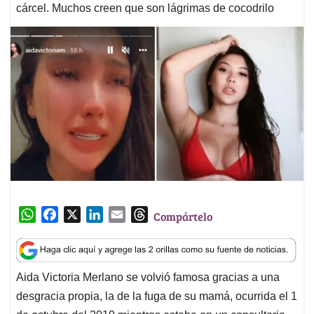
cárcel. Muchos creen que son lágrimas de cocodrilo
W
F
X
L
E
T
Compártelo
h
a
i
m
h
a
c
n
a
r
t
e
k
i
e
Aida Victoria Merlano se volvió famosa gracias a una
s
b
e
l
a
desgracia propia, la de la fuga de su mamá, ocurrida el 1
A
o
d
d