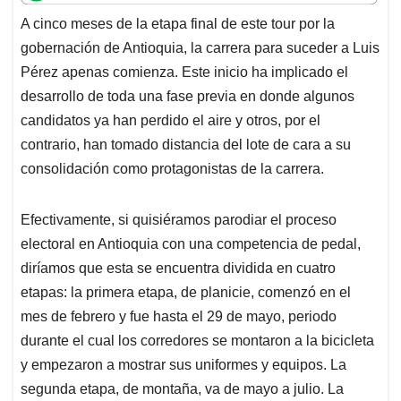
t
e
k
i
e
A cinco meses de la etapa final de este tour por la
s
b
e
l
a
gobernación de Antioquia, la carrera para suceder a Luis
A
o
d
d
p
o
I
s
Pérez apenas comienza. Este inicio ha implicado el
p
k
n
desarrollo de toda una fase previa en donde algunos
candidatos ya han perdido el aire y otros, por el
contrario, han tomado distancia del lote de cara a su
consolidación como protagonistas de la carrera.
Efectivamente, si quisiéramos parodiar el proceso
electoral en Antioquia con una competencia de pedal,
diríamos que esta se encuentra dividida en cuatro
etapas: la primera etapa, de planicie, comenzó en el
mes de febrero y fue hasta el 29 de mayo, periodo
durante el cual los corredores se montaron a la bicicleta
y empezaron a mostrar sus uniformes y equipos. La
segunda etapa, de montaña, va de mayo a julio. La