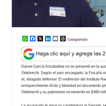
W
F
X
L
E
T
Compártelo
h
a
i
m
h
a
c
n
a
r
t
e
k
i
e
s
b
e
l
a
A
o
d
d
Daniel García Arizabaleta no se presentó en la au
p
o
I
s
Odebrecht. Según el juez encargado, la Fiscalía 
p
k
n
eL abogado defensor. El exdirector del Instituto Na
enriquecimiento ilícito y falsedad en documento pr
Odebrecht y su patrimonio incrementó en $360 millo
La acusación le aguó su candidatura al Senado, la