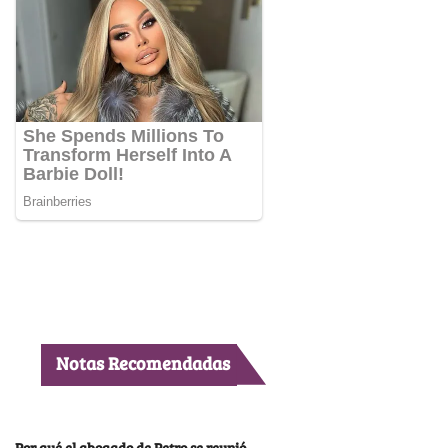
Notas Recomendadas
Por qué el abogado de Petro se reunió