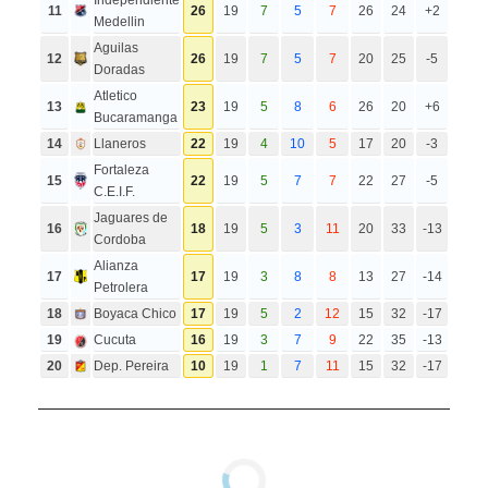
11
26
19
7
5
7
26
24
+2
Medellin
Aguilas
12
26
19
7
5
7
20
25
-5
Doradas
Atletico
13
23
19
5
8
6
26
20
+6
Bucaramanga
14
Llaneros
22
19
4
10
5
17
20
-3
Fortaleza
15
22
19
5
7
7
22
27
-5
C.E.I.F.
Jaguares de
16
18
19
5
3
11
20
33
-13
Cordoba
Alianza
17
17
19
3
8
8
13
27
-14
Petrolera
18
Boyaca Chico
17
19
5
2
12
15
32
-17
19
Cucuta
16
19
3
7
9
22
35
-13
20
Dep. Pereira
10
19
1
7
11
15
32
-17