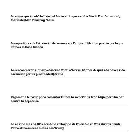
La mujer que tumbó la lista del Pacto, en la que estaba María Fda. Carrascal,
María del Mar Pizarro y “Lalis
Los opositores de Petro no tuvieron más opción que criticar la puerta por la que
entró a la Casa Blanca
Así encontraron el cuerpo del cura Camilo Torres, 60 años después de haber sido
escondido por un general del Ejército
Regresar a la radio para comentar fútbol, la solución de Iván Mejía para luchar
contra la depresión
La casona más de 100 años de la embajada de Colombia en Washington donde
Petro afinó su cara a cara con Trump