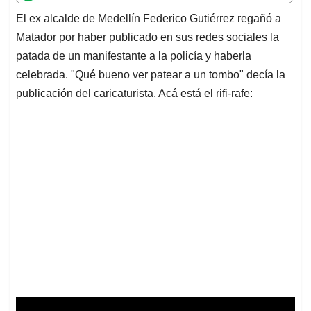
t
e
k
i
e
El ex alcalde de Medellín Federico Gutiérrez regañó a
s
b
e
l
a
Matador por haber publicado en sus redes sociales la
A
o
d
d
p
o
I
s
patada de un manifestante a la policía y haberla
p
k
n
celebrada. "Qué bueno ver patear a un tombo" decía la
publicación del caricaturista. Acá está el rifi-rafe: