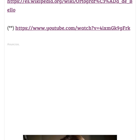
https://es.wikipedia.org/wiki/Ortograf%C3%ADa_de_B
ello
https://www.youtube.com/watch?v=4ixmGk9gFrk
(**)
Anuncios.