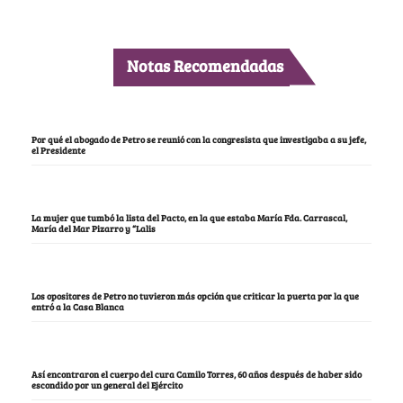
Notas Recomendadas
Por qué el abogado de Petro se reunió con la congresista que investigaba a su jefe,
el Presidente
La mujer que tumbó la lista del Pacto, en la que estaba María Fda. Carrascal,
María del Mar Pizarro y “Lalis
Los opositores de Petro no tuvieron más opción que criticar la puerta por la que
entró a la Casa Blanca
Así encontraron el cuerpo del cura Camilo Torres, 60 años después de haber sido
escondido por un general del Ejército