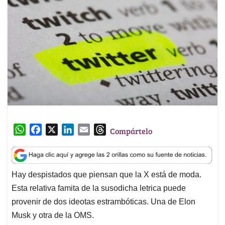
W
F
X
L
E
T
Compártelo
h
a
i
m
h
a
c
n
a
r
t
e
k
i
e
Hay despistados que piensan que la X está de moda.
s
b
e
l
a
Esta relativa famita de la susodicha letrica puede
A
o
d
d
p
o
I
s
provenir de dos ideotas estrambóticas. Una de Elon
p
k
n
Musk y otra de la OMS.